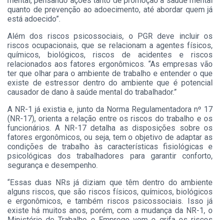
mental, pensando ações tanto de promoção à saúde mental
quanto de prevenção ao adoecimento, até abordar quem já
está adoecido”.
Além dos riscos psicossociais, o PGR deve incluir os
riscos ocupacionais, que se relacionam a agentes físicos,
químicos, biológicos, riscos de acidentes e riscos
relacionados aos fatores ergonômicos. “As empresas vão
ter que olhar para o ambiente de trabalho e entender o que
existe de estressor dentro do ambiente que é potencial
causador de dano à saúde mental do trabalhador.”
A NR-1 já existia e, junto da Norma Regulamentadora nº 17
(NR-17), orienta a relação entre os riscos do trabalho e os
funcionários. A NR-17 detalha as disposições sobre os
fatores ergonômicos, ou seja, tem o objetivo de adaptar as
condições de trabalho às características fisiológicas e
psicológicas dos trabalhadores para garantir conforto,
segurança e desempenho.
“Essas duas NRs já diziam que têm dentro do ambiente
alguns riscos, que são riscos físicos, químicos, biológicos
e ergonômicos, e também riscos psicossociais. Isso já
existe há muitos anos, porém, com a mudança da NR-1, o
Ministério do Trabalho e Emprego vem e grifa os riscos