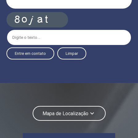
Entre em contato
Limpar
keyboard_arrow_down
Mapa de Localização