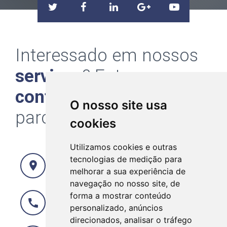
Interessado em nossos
serviços
? Entre em
contato
e faça uma
O nosso site usa
parceria de
sucesso
!
cookies
Utilizamos cookies e outras
Av. João Machado - nº 849 - sala 801 -
tecnologias de medição para
location_on
Centro - João Pessoa/PB - CEP: 58013-
melhorar a sua experiência de
520
navegação no nosso site, de
forma a mostrar conteúdo
call
(83) 3578-0784
personalizado, anúncios
direcionados, analisar o tráfego