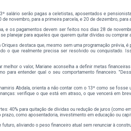
3º salário serão pagas a celetistas, aposentados e pensionista
 de novembro, para a primeira parcela, e 20 de dezembro, para 
ana, e os pagamentos devem ser feitos nos dias 28 de novem
se planejar para aqueles que querem quitar dívidas ou comprar a
a Oriques destaca que, mesmo sem uma programação prévia, é pos
ando o que realmente precisa ser resolvido ou conquistado. Is
 melhor o valor, Mariane aconselha a definir metas financeiras 
o para entender qual o seu comportamento financeiro. "Dess
Thamiris Abdala, orienta a não contar com o 13º como se fosse
 finanças: verifique o que está em atraso, o que vencerá em br
partes: 40% para quitação de dívidas ou redução de juros (como e
 prazo, como aposentadoria, investimento em educação ou capit
 e futuro, aliviando o peso financeiro atual sem renunciar à const