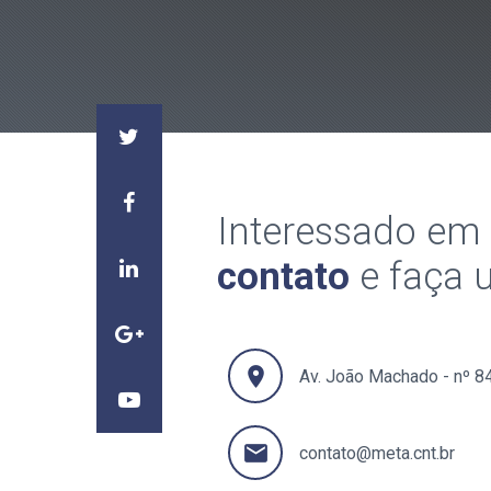
Interessado em
contato
e faça 
location_on
Av. João Machado - nº 8
email
contato@meta.cnt.br