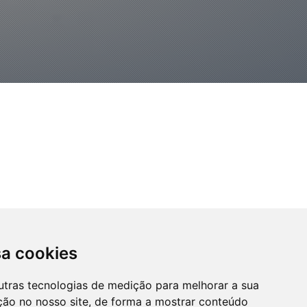
call
(83) 3578-0784
sa cookies
utras tecnologias de medição para melhorar a sua
ção no nosso site, de forma a mostrar conteúdo