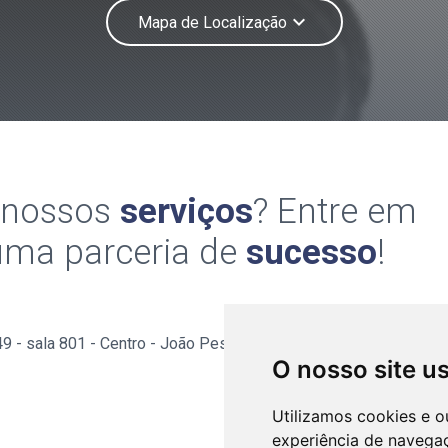
keyboard_arrow_down
Mapa de Localização
 nossos
serviços
? Entre em
uma parceria de
sucesso
!
49 - sala 801 - Centro - João Pessoa/PB - CEP: 58013-520
O nosso site u
Utilizamos cookies e o
experiência de navega