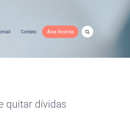
bmail
Contato
Área Restrita
 quitar dívidas