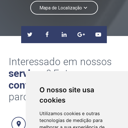
keyboard_arrow_down
Mapa de Localização
Interessado em nossos
serviços
? Entre em
contato
e faça uma
O nosso site usa
parceria de
sucesso
!
cookies
Utilizamos cookies e outras
Av. João Machado - nº 849 - sala 801 -
tecnologias de medição para
location_on
Centro - João Pessoa/PB - CEP: 58013-
melhorar a sua experiência de