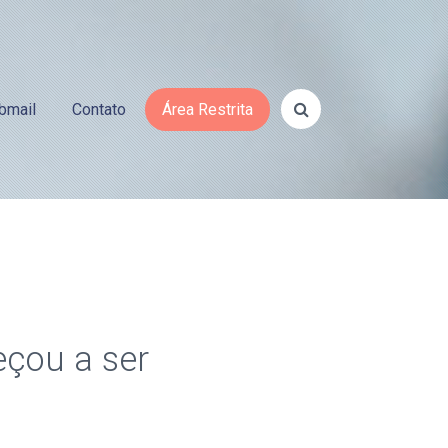
bmail
Contato
Área Restrita
eçou a ser