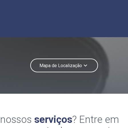
keyboard_arrow_down
Mapa de Localização
 nossos
serviços
? Entre em